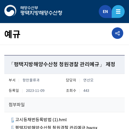
EN
공유하기
예규
「평택지방해양수산청 청원경찰 관리예규」 제정
부서
항만물류과
담당자
연선모
등록일
2023-11-09
조회수
443
첨부파일
고시등채번등록방법 (1).hml
평택지방해양수산청 청원경찰 관리예규.hwpx