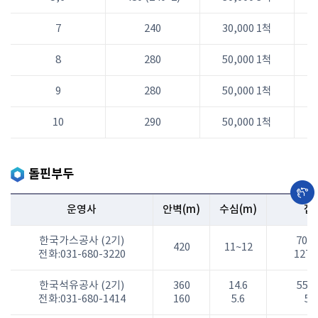
7
240
30,000 1척
8
280
50,000 1척
9
280
50,000 1척
10
290
50,000 1척
돌핀부두
운영사
안벽(m)
수심(m)
접
한국가스공사 (2기)
70,0
420
11~12
전화:031-680-3220
127,
한국석유공사 (2기)
360
14.6
55,0
전화:031-680-1414
160
5.6
5,