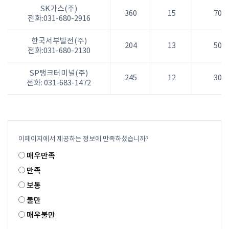
SK가스(주)
360
15
70,0
전화:031-680-2916
한국서부발전(주)
204
13
50,0
전화:031-680-2130
SP탱크터미널(주)
245
12
30,0
전화: 031-683-1472
이페이지에서 제공하는 정보에 만족하셨습니까?
매우만족
만족
보통
불만
매우불만