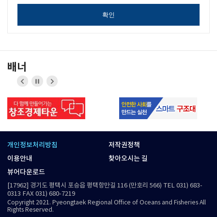
확인
배너
이전
정지
다음
버튼
버튼
개인정보처리방침
저작권정책
이용안내
찾아오시는 길
뷰어다운로드
[17962] 경기도 평택시 포승읍 평택항만길 116 (만호리 566) TEL 031) 683-
0313 FAX 031) 680-7219
Copyright 2021. Pyeongtaek Regional Office of Oceans and Fisheries All
Rights Reserved.