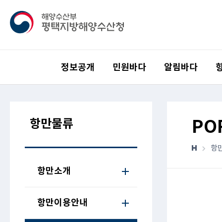
정보공개
민원바다
알림바다
항만물류
PO
항
항만소개
항만이용안내