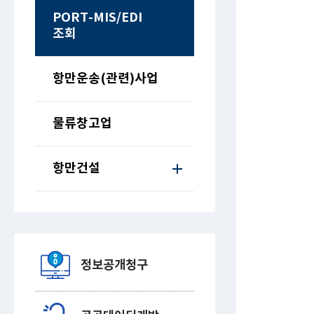
PORT-MIS/EDI
조회
항만운송(관련)사업
물류창고업
항만건설
정보공개청구