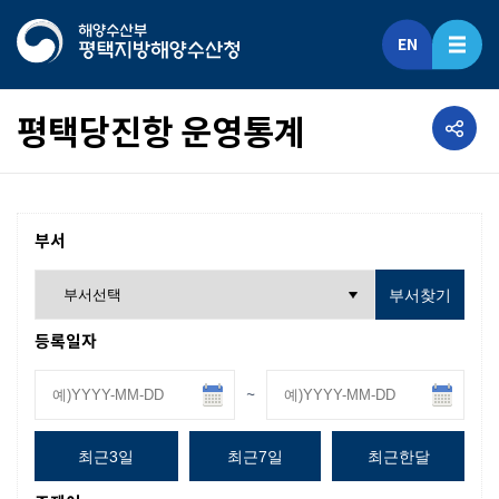
EN
공유하기
평택당진항 운영통계
부서
부서찾기
등록일자
~
최근3일
최근7일
최근한달