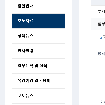
입찰안내
부
보도자료
첨
정책뉴스
인사발령
평택
업무계획 및 실적
유관기관 업ㆍ단체
포토뉴스
이