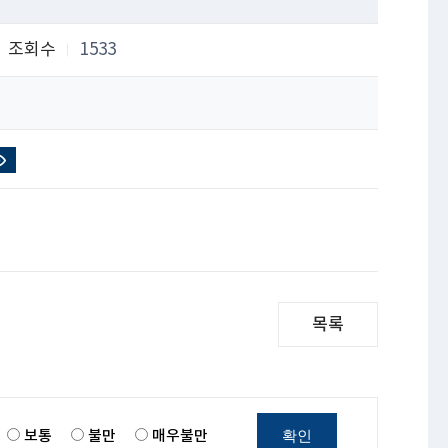
조회수
1533
목록
확인
보통
불만
매우불만