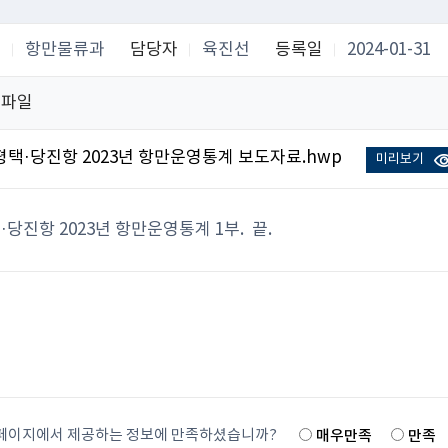
서
항만물류과
담당자
육진선
등록일
2024-01-31
부파일
평택·당진항 2023년 항만운영통계 보도자료.hwp
미리보기
·당진항 2023년 항만운영통계 1부. 끝.
페이지에서 제공하는 정보에 만족하셨습니까?
매우만족
만족